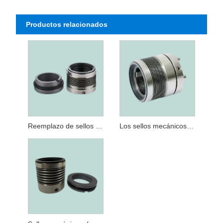
Productos relacionados
Reemplazo de sellos mecánicos de fuelle metálico MFL85N de Eagle Burgmann MFL85N
Los sellos mecánicos de fuelle metálico reemplazan a Burgmann MFLWT80 para altas temperaturas utilizadas en bombas de aceite y bombas químicas