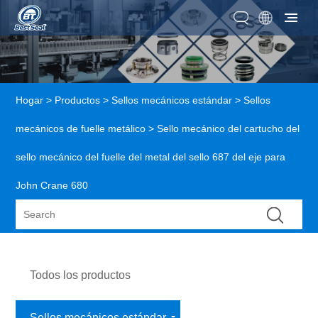
Hogar
>
Productos
>
Sellos mecánicos estándar
>
Sellos
mecánicos de fuelle metálico
> Sello mecánico del cartucho del
sello mecánico del fuelle del metal del sello 687 del eje para
John Crane 680
Todos los productos
Sellos mecánicos estándar