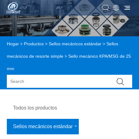
Hogar
>
Productos
>
Sellos mecánicos estándar
>
Sellos
mecánicos de resorte simple
> Sello mecánico KPA/MSG de 25
mm
Todos los productos
Sellos mecánicos estándar