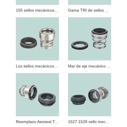
155 sellos mecánicos desequilibrados del empujador de la sola primavera del anillo o para las bombas substituyen
Gama TRI de sellos mecánicos para adaptarse a los sellos mecánicos de bombas TRI-CLOVER serie C
Los sellos mecánicos de junta tórica E41 reemplazan los sellos del eje de la bomba Burgmann BT-RN
Mar de eje mecánico desequilibrado de sello único MG912, reemplazo de Burgmann MG912
Reemplazo Aesseal T01D del sello mecánico del solo resorte de M3N M37G
1527 1528 sello mecánico desequilibrado de la bomba del anillo o del solo resorte